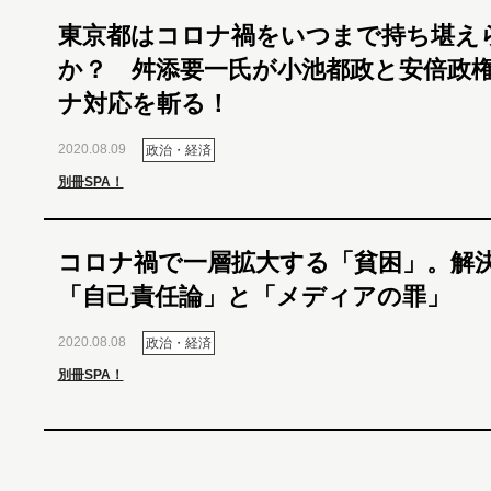
東京都はコロナ禍をいつまで持ち堪え
か？ 舛添要一氏が小池都政と安倍政
ナ対応を斬る！
2020.08.09
政治・経済
別冊SPA！
コロナ禍で一層拡大する「貧困」。解
「自己責任論」と「メディアの罪」
2020.08.08
政治・経済
別冊SPA！