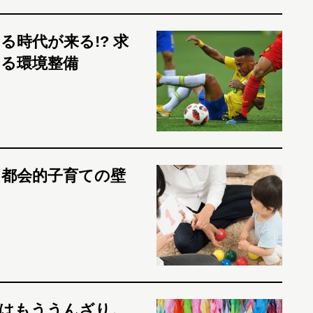
時代が来る!? 求
きる環境整備
る都会的子育ての壁
はもううんざり。