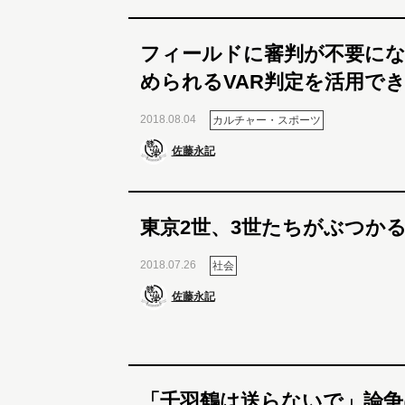
フィールドに審判が不要になる
められるVAR判定を活用で
2018.08.04
カルチャー・スポーツ
佐藤永記
東京2世、3世たちがぶつか
2018.07.26
社会
佐藤永記
「千羽鶴は送らないで」論争