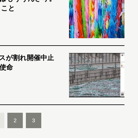
きこと
スが割れ開催中止
使命
2
3