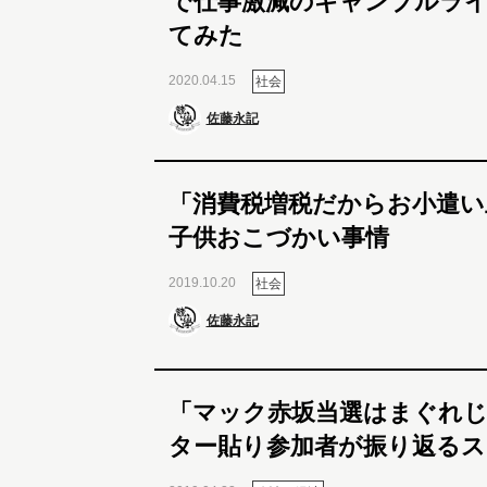
で仕事激減のギャンブルラ
てみた
2020.04.15
社会
佐藤永記
「消費税増税だからお小遣い
子供おこづかい事情
2019.10.20
社会
佐藤永記
「マック赤坂当選はまぐれ
ター貼り参加者が振り返るス