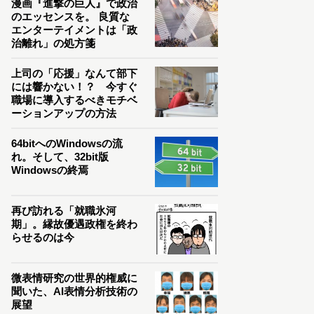
漫画『進撃の巨人』で政治
のエッセンスを。 良質な
エンターテイメントは「政
治離れ」の処方箋
上司の「応援」なんて部下
には響かない！？ 今すぐ
職場に導入するべきモチベ
ーションアップの方法
64bitへのWindowsの流
れ。そして、32bit版
Windowsの終焉
再び訪れる「就職氷河
期」。縁故優遇政権を終わ
らせるのは今
微表情研究の世界的権威に
聞いた、AI表情分析技術の
展望