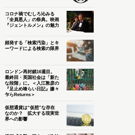
コロナ禍でむしろ沁みる
「全員悪人」の祭典。映画
『ジェントルメン』の魅力
頻発する「検索汚染」とキ
ーワードによる検索の限界
ロンドン再封鎖16週目。
最終回・英国社会は「新た
な段階」に。＜入江敦彦の
『足止め喰らい日記』嫌々
乍らReturns＞
仮想通貨は“仮想”な存在
なのか？ 拡大する現実世
界への影響