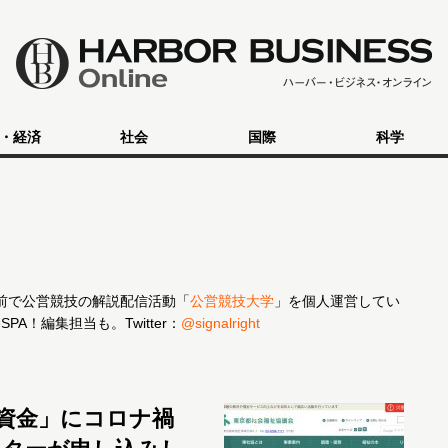
・経済
社会
国際
科学
名前で公営競技の解説配信活動「
公営競技大学
」を個人運営してい
A！編集担当も。Twitter：
@signalright
資金」にコロナ禍