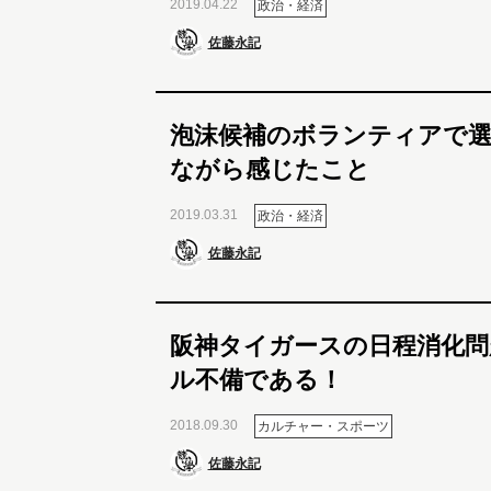
2019.04.22
政治・経済
佐藤永記
泡沫候補のボランティアで
ながら感じたこと
2019.03.31
政治・経済
佐藤永記
阪神タイガースの日程消化問
ル不備である！
2018.09.30
カルチャー・スポーツ
佐藤永記