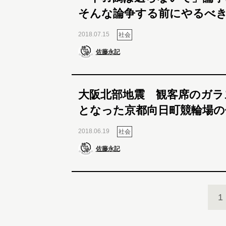
そんな論争する前にやるべ
2018.07.15
社会
佐藤永記
大阪北部地震 観客席のガラ
となった京都向日町競輪場の
2018.06.19
社会
佐藤永記
1