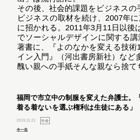
その後、社会的課題をビジネスの
ビジネスの取材を続け、2007年
に招かれる。2011年3月11日以
でソーシャルデザインに関する講
著書に、『よのなかを変える技術
イン入門』（河出書房新社）など
醜い親への手紙そんな親なら捨てち
福岡で市立中の制服を変えた弁護士。
着る着ないを選ぶ権利は生徒にある」
2019.11.21
社会
今一生