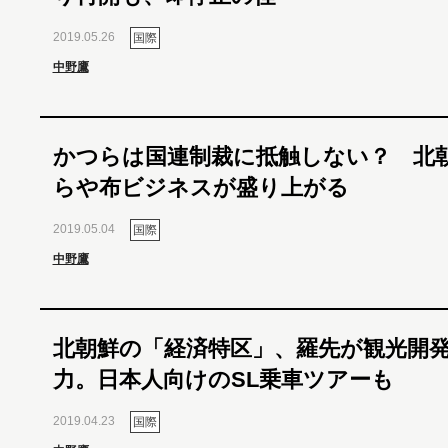
2019.05.26
国際
中野鷹
かつらは国連制裁に抵触しない？ 北
らや布ビジネスが盛り上がる
2019.05.04
国際
中野鷹
北朝鮮の「経済特区」、羅先が観光開
力。日本人向けのSL乗車ツアーも
2019.04.23
国際