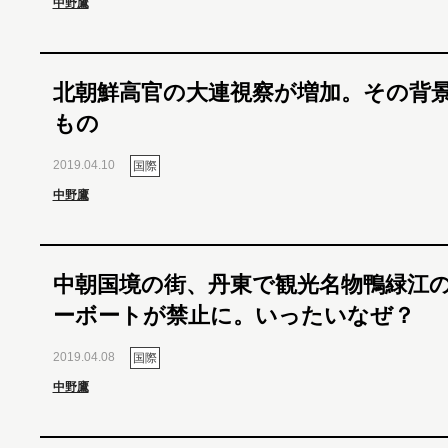
中野鷹
北朝鮮高官の大連視察が増加。その背
もの
2019.04.10
国際
中野鷹
中朝国境の街、丹東で観光名物鴨緑江
ーボートが禁止に。いったいなぜ？
2019.04.08
国際
中野鷹