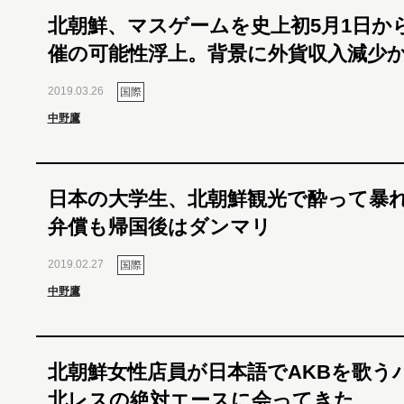
北朝鮮、マスゲームを史上初5月1日か
催の可能性浮上。背景に外貨収入減少
2019.03.26
国際
中野鷹
日本の大学生、北朝鮮観光で酔って暴
弁償も帰国後はダンマリ
2019.02.27
国際
中野鷹
北朝鮮女性店員が日本語でAKBを歌う
北レスの絶対エースに会ってきた