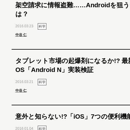
架空請求に情報盗難……Androidを狙
は？
2016.03.23
科学
中谷 仁
タブレット市場の起爆剤になるか!? 最
OS「Android N」実装検証
2016.03.21
科学
中谷 仁
意外と知らない!?「iOS」7つの便利機
2016.01.04
科学