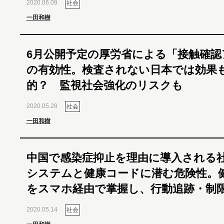
2020.06.09
社会
一田和樹
6月公開予定の厚労省による「接触確認
の有効性。検査されない日本では効果
的？ 監視社会強化のリスクも
2020.05.28
社会
一田和樹
中国で感染症抑止を理由に導入される
システムと健康コードに潜む危険性。
をスマホ経由で掌握し、行動追跡・制
2020.05.14
社会