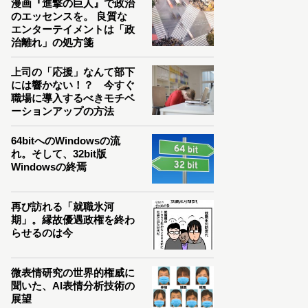
漫画『進撃の巨人』で政治
のエッセンスを。 良質な
エンターテイメントは「政
治離れ」の処方箋
上司の「応援」なんて部下
には響かない！？ 今すぐ
職場に導入するべきモチベ
ーションアップの方法
64bitへのWindowsの流
れ。そして、32bit版
Windowsの終焉
再び訪れる「就職氷河
期」。縁故優遇政権を終わ
らせるのは今
微表情研究の世界的権威に
聞いた、AI表情分析技術の
展望