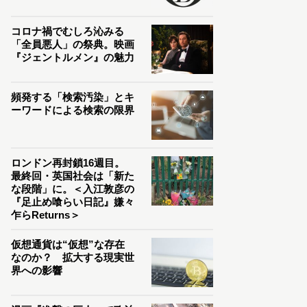
コロナ禍でむしろ沁みる
「全員悪人」の祭典。映画
『ジェントルメン』の魅力
頻発する「検索汚染」とキ
ーワードによる検索の限界
ロンドン再封鎖16週目。
最終回・英国社会は「新た
な段階」に。＜入江敦彦の
『足止め喰らい日記』嫌々
乍らReturns＞
仮想通貨は“仮想”な存在
なのか？ 拡大する現実世
界への影響