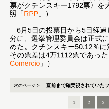
票がクチンスキー1792票〉
照「
RPP
」）
6月5日の投票日から5日経過し
分に、選挙管理委員会は正式
めた。クチンスキー50.12％に
その票差は4万1112票であっ
Comercio
」）
直前まで確実視されていた
次のページ
1
2
3