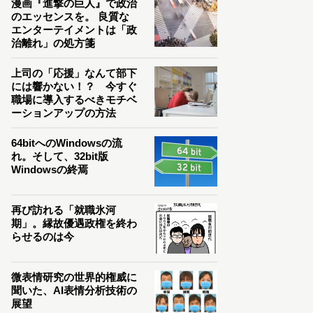
漫画『進撃の巨人』で政治
のエッセンスを。 良質な
エンターテイメントは「政
治離れ」の処方箋
上司の「応援」なんて部下
には響かない！？ 今すぐ
職場に導入するべきモチベ
ーションアップの方法
64bitへのWindowsの流
れ。そして、32bit版
Windowsの終焉
再び訪れる「就職氷河
期」。縁故優遇政権を終わ
らせるのは今
微表情研究の世界的権威に
聞いた、AI表情分析技術の
展望