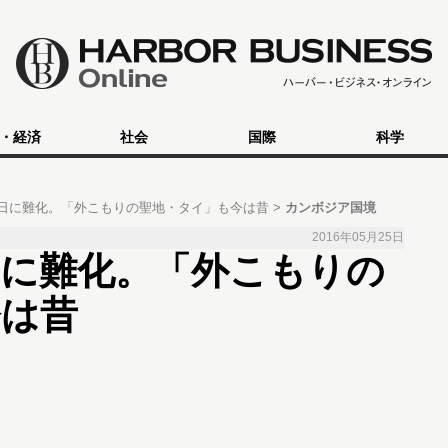
・経済
社会
国際
科学
日に難化。「外こもりの聖地・タイ」も今は昔
カンボジア国境
2016年05月25日
日に難化。「外こもりの
今は昔