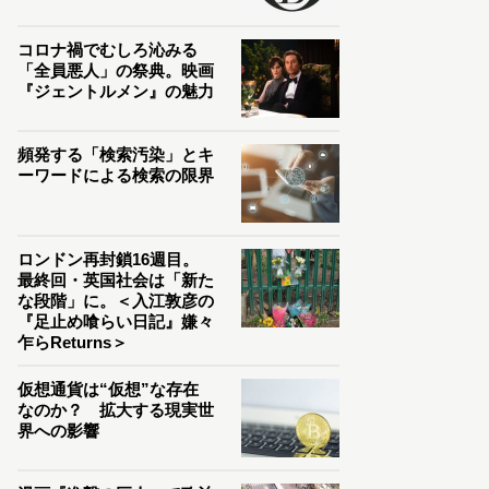
コロナ禍でむしろ沁みる
「全員悪人」の祭典。映画
『ジェントルメン』の魅力
頻発する「検索汚染」とキ
ーワードによる検索の限界
ロンドン再封鎖16週目。
最終回・英国社会は「新た
な段階」に。＜入江敦彦の
『足止め喰らい日記』嫌々
乍らReturns＞
仮想通貨は“仮想”な存在
なのか？ 拡大する現実世
界への影響