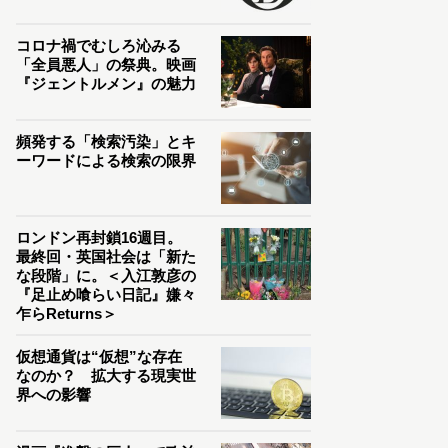
コロナ禍でむしろ沁みる
「全員悪人」の祭典。映画
『ジェントルメン』の魅力
頻発する「検索汚染」とキ
ーワードによる検索の限界
ロンドン再封鎖16週目。
最終回・英国社会は「新た
な段階」に。＜入江敦彦の
『足止め喰らい日記』嫌々
乍らReturns＞
仮想通貨は“仮想”な存在
なのか？ 拡大する現実世
界への影響