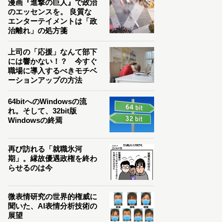
漫画『進撃の巨人』で政治
のエッセンスを。 良質な
エンターテイメントは「政
治離れ」の処方箋
上司の「応援」なんて部下
には響かない！？ 今すぐ
職場に導入するべきモチベ
ーションアップの方法
64bitへのWindowsの流
れ。そして、32bit版
Windowsの終焉
再び訪れる「就職氷河
期」。縁故優遇政権を終わ
らせるのは今
微表情研究の世界的権威に
聞いた、AI表情分析技術の
展望