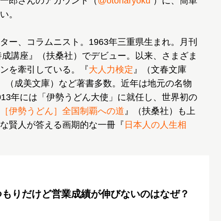
一郎さんのアカウント（
@otonaryoku
）に、簡単
い。
ター、コラムニスト。1963年三重県生まれ。月刊
人養成講座』（扶桑社）でデビュー。以来、さまざま
ンを牽引している。『
大人力検定
』（文春文庫
ド』（成美文庫）など著書多数。近年は地元の名物
013年には「伊勢うどん大使」に就任し、世界初の
［伊勢うどん］全国制覇への道
』（扶桑社）も上
な賢人が答える画期的な一冊『
日本人の人生相
つもりだけど営業成績が伸びないのはなぜ？