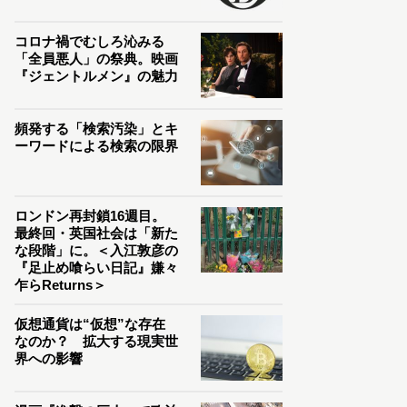
コロナ禍でむしろ沁みる
「全員悪人」の祭典。映画
『ジェントルメン』の魅力
頻発する「検索汚染」とキ
ーワードによる検索の限界
ロンドン再封鎖16週目。
最終回・英国社会は「新た
な段階」に。＜入江敦彦の
『足止め喰らい日記』嫌々
乍らReturns＞
仮想通貨は“仮想”な存在
なのか？ 拡大する現実世
界への影響