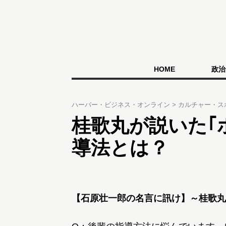
HOME
政治
ハーバー・ビジネス・オンライン
カルチャー・ス
桂歌丸が説いた｢
導法とは？
【石原壮一郎の名言に訊け】～桂歌丸