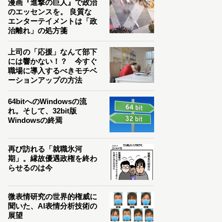
漫画『進撃の巨人』で政治
のエッセンスを。 良質な
エンターテイメントは「政
治離れ」の処方箋
上司の「応援」なんて部下
には響かない！？ 今すぐ
職場に導入するべきモチベ
ーションアップの方法
64bitへのWindowsの流
れ。そして、32bit版
Windowsの終焉
再び訪れる「就職氷河
期」。縁故優遇政権を終わ
らせるのは今
微表情研究の世界的権威に
聞いた、AI表情分析技術の
展望