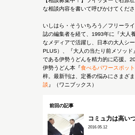
【相談募集中！】ツイッターで石原壮
な相談内容を書いて呼びかけてくださ
いしはら・そういちろう／フリーライ
誌の編集者を経て、1993年に『大
なメディアで活躍し、日本の大人シー
PLUS）、『大人の当たり前メソッ
である伊勢うどんを精力的に応援。2
伊勢うどん本『
食べるパワースポット
梓。最新刊は、定番の悩みにさまざま
談
』（ワニブックス）
前回の記事
コミュ力は高い
2016.05.12