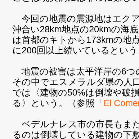
今回の地震の震源地はエクア
沖合い28km地点の20kmの
は首都のキトから173kmの
に200回以上続いているとい
地震の被害は太平洋岸の6つ
その中でエスメラルダ県の人口2
では〈建物の50%は倒壊や破
る〉という。（参照「
El Come
ペデルナレス市の市長もまた
るのは倒壊している建物の下