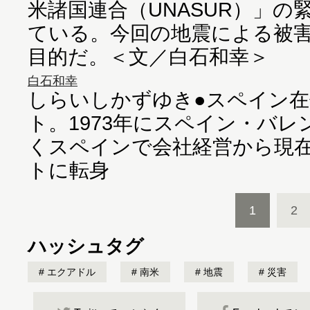
米諸国連合（UNASUR）」の
ている。今回の地震による被
目的だ。＜文／白石和幸＞
白石和幸
しらいしかずゆき●スペイン
ト。1973年にスペイン・バ
くスペインで会社経営から現
トに転身
1
2
ハッシュタグ
エクアドル
南米
地震
災害