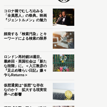
コロナ禍でむしろ沁みる
「全員悪人」の祭典。映画
『ジェントルメン』の魅力
頻発する「検索汚染」とキ
ーワードによる検索の限界
ロンドン再封鎖16週目。
最終回・英国社会は「新た
な段階」に。＜入江敦彦の
『足止め喰らい日記』嫌々
乍らReturns＞
仮想通貨は“仮想”な存在
なのか？ 拡大する現実世
界への影響