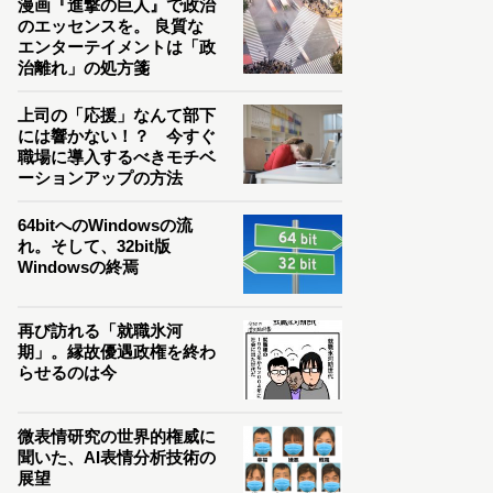
漫画『進撃の巨人』で政治
のエッセンスを。 良質な
エンターテイメントは「政
治離れ」の処方箋
上司の「応援」なんて部下
には響かない！？ 今すぐ
職場に導入するべきモチベ
ーションアップの方法
64bitへのWindowsの流
れ。そして、32bit版
Windowsの終焉
再び訪れる「就職氷河
期」。縁故優遇政権を終わ
らせるのは今
微表情研究の世界的権威に
聞いた、AI表情分析技術の
展望