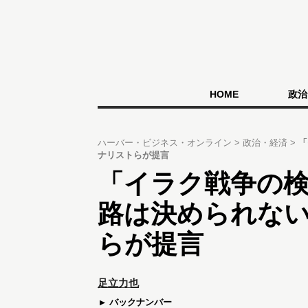
HOME
政治
ハーバー・ビジネス・オンライン
政治・経済
「
ナリストらが提言
「イラク戦争の
路は決められな
らが提言
足立力也
バックナンバー