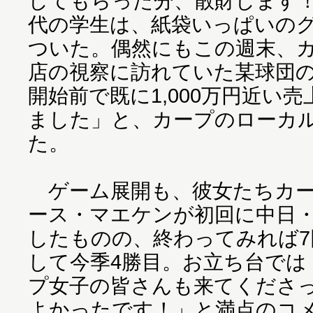
してもらった分、散財します！
代の学生は、紙袋いっぱいの
ついた。偶然にもこの週末、
店の視察に訪れていた某球団
開始前で既に1,000万円近い
ました」と、カープのローカ
た。
ゲーム展開も、彼女たちカー
ース・マエケンが初回に中日・
したものの、終わってみれば7
して今季4勝目。お立ち台では
プ女子の皆さんも来てくださ
よかったです！」と満点のコ