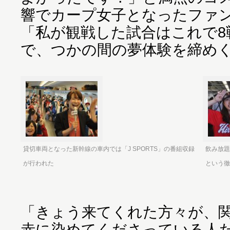
響でカープ女子となったファン
「私が観戦した試合はこれで8
で、つかの間の夢体験を締め
貸切車両となった新幹線の車内では「J SPORTS」の番組収録
飲み放題
が行われた
という徹
「きょう来てくれた方々が、
赤に染めてくださっている人