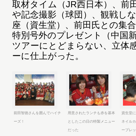
取材タイム（JR西日本）、前
や記念撮影（球団）、観戦し
座（資生堂）、前田氏との集
特別号外のプレゼント（中国
ツアーにとどまらない、立体
ーに仕上がった。
前田智徳さんを囲んでハイチ
用意されたランチも赤を基本
資生堂に
ーズ！
としたこの日の特製メニュー
ネイルカ
だった
ープレッ