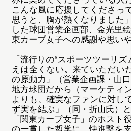
こんな風に応援してくださっ
思うと、胸が熱くなりました
した球団営業企画部、金光里
東カープ女子への感謝や思い
「流行りの“スポーツツーリズ
えは全くない。来ていただい
の原動力」（営業企画課・山口
地方球団だから（マーケティ
よりも、確実なファンに対し
ず実を結ぶ」（同・折山氏）
「関東カープ女子」のホスト
の一貫した哲学に、快進撃を