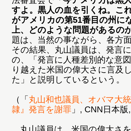
すよ。黒人の血を引くね。こ
がアメリカの第51番目の州に
上、どのような問題があるの
題は、当然の事ながら、各方
その結果、丸山議員は、発言
の、「発言に人種差別的な意
り越えた米国の偉大さに言及
た」と説明しているという。
（「
丸山和也議員、オバマ大
隷』発言を謝罪
」, CNN日本版,
丸山議員は、米国の偉大さを