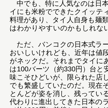
中でも、特に人気なのは日本
イにも米粉でできたクイッテ
料理があり、タイ人自身も麺
はわかりやすいのかもしれな
ただ、バンコクの日本式ラー
おいしいけれども、近年は値
がネックだ。それまでタイに
は100バーツ（約330円）台
味こそひどいが、限られた店
でも繁盛していたのだ。現在
とんどが姿を消し、残ってい
代わりに進出してきた日本のラ