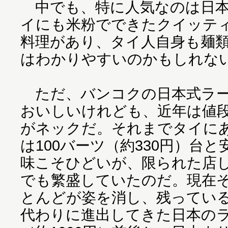
中でも、特に人気なのは日本
イにも米粉でできたクイッテ
料理があり、タイ人自身も麺
はわかりやすいのかもしれな
ただ、バンコクの日本式ラー
おいしいけれども、近年は値
がネックだ。それまでタイに
は100バーツ（約330円）台
味こそひどいが、限られた店
でも繁盛していたのだ。現在
とんどが姿を消し、残ってい
代わりに進出してきた日本のラ