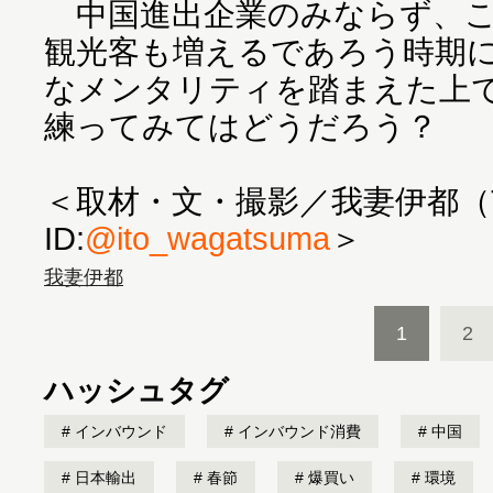
中国進出企業のみならず、こ
観光客も増えるであろう時期
なメンタリティを踏まえた上
練ってみてはどうだろう？
＜取材・文・撮影／我妻伊都（Twi
ID:
@ito_wagatsuma
＞
我妻伊都
1
2
ハッシュタグ
インバウンド
インバウンド消費
中国
日本輸出
春節
爆買い
環境