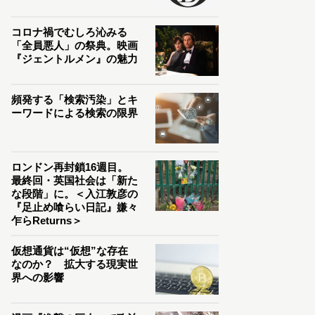
コロナ禍でむしろ沁みる
「全員悪人」の祭典。映画
『ジェントルメン』の魅力
頻発する「検索汚染」とキ
ーワードによる検索の限界
ロンドン再封鎖16週目。
最終回・英国社会は「新た
な段階」に。＜入江敦彦の
『足止め喰らい日記』嫌々
乍らReturns＞
仮想通貨は“仮想”な存在
なのか？ 拡大する現実世
界への影響