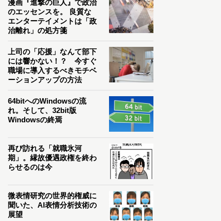
漫画『進撃の巨人』で政治
のエッセンスを。 良質な
エンターテイメントは「政
治離れ」の処方箋
上司の「応援」なんて部下
には響かない！？ 今すぐ
職場に導入するべきモチベ
ーションアップの方法
64bitへのWindowsの流
れ。そして、32bit版
Windowsの終焉
再び訪れる「就職氷河
期」。縁故優遇政権を終わ
らせるのは今
微表情研究の世界的権威に
聞いた、AI表情分析技術の
展望