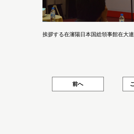
挨拶する在瀋陽日本国総領事館在大連
前へ