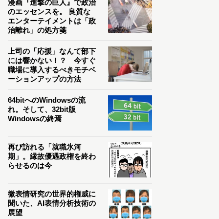
漫画『進撃の巨人』で政治
のエッセンスを。 良質な
エンターテイメントは「政
治離れ」の処方箋
上司の「応援」なんて部下
には響かない！？ 今すぐ
職場に導入するべきモチベ
ーションアップの方法
64bitへのWindowsの流
れ。そして、32bit版
Windowsの終焉
再び訪れる「就職氷河
期」。縁故優遇政権を終わ
らせるのは今
微表情研究の世界的権威に
聞いた、AI表情分析技術の
展望