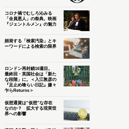
コロナ禍でむしろ沁みる
「全員悪人」の祭典。映画
『ジェントルメン』の魅力
頻発する「検索汚染」とキ
ーワードによる検索の限界
ロンドン再封鎖16週目。
最終回・英国社会は「新た
な段階」に。＜入江敦彦の
『足止め喰らい日記』嫌々
乍らReturns＞
仮想通貨は“仮想”な存在
なのか？ 拡大する現実世
界への影響