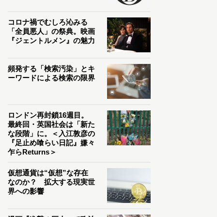
コロナ禍でむしろ沁みる
「全員悪人」の祭典。映画
『ジェントルメン』の魅力
頻発する「検索汚染」とキ
ーワードによる検索の限界
ロンドン再封鎖16週目。
最終回・英国社会は「新た
な段階」に。＜入江敦彦の
『足止め喰らい日記』嫌々
乍らReturns＞
仮想通貨は“仮想”な存在
なのか？ 拡大する現実世
界への影響