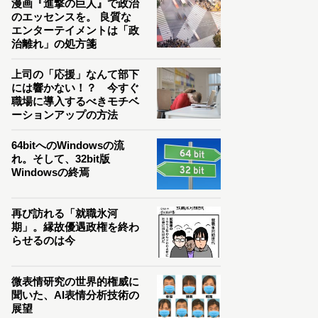
漫画『進撃の巨人』で政治
のエッセンスを。 良質な
エンターテイメントは「政
治離れ」の処方箋
上司の「応援」なんて部下
には響かない！？ 今すぐ
職場に導入するべきモチベ
ーションアップの方法
64bitへのWindowsの流
れ。そして、32bit版
Windowsの終焉
再び訪れる「就職氷河
期」。縁故優遇政権を終わ
らせるのは今
微表情研究の世界的権威に
聞いた、AI表情分析技術の
展望