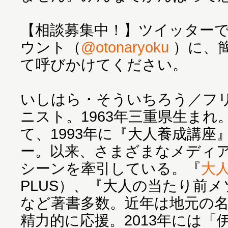
【相談募集中！】ツイッター
ウント（
@otonaryoku
）に、
て呼びかけてください。
いしはら・そういちろう／フ
ニスト。1963年三重県生まれ
て、1993年に『大人養成講座
ー。以来、さまざまなメディ
シーンを牽引している。『
大
PLUS）、『大人の当たり前
など著書多数。近年は地元の
精力的に応援。2013年には