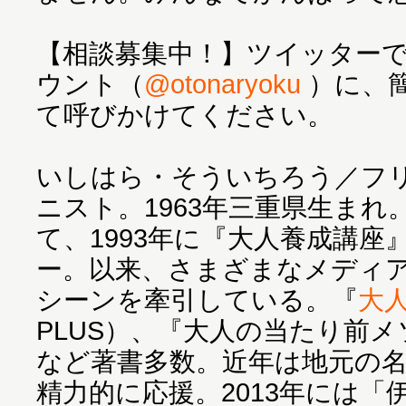
【相談募集中！】ツイッター
ウント（
@otonaryoku
）に、
て呼びかけてください。
いしはら・そういちろう／フ
ニスト。1963年三重県生まれ
て、1993年に『大人養成講座
ー。以来、さまざまなメディ
シーンを牽引している。『
大
PLUS）、『大人の当たり前
など著書多数。近年は地元の
精力的に応援。2013年には