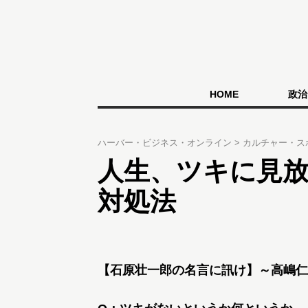
HOME
政治
ハーバー・ビジネス・オンライン
カルチャー・ス
人生、ツキに見
対処法
【石原壮一郎の名言に訊け】～高嶋仁