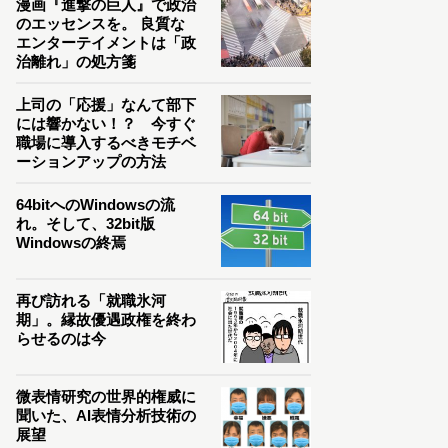
漫画『進撃の巨人』で政治
のエッセンスを。 良質な
エンターテイメントは「政
治離れ」の処方箋
上司の「応援」なんて部下
には響かない！？ 今すぐ
職場に導入するべきモチベ
ーションアップの方法
64bitへのWindowsの流
れ。そして、32bit版
Windowsの終焉
再び訪れる「就職氷河
期」。縁故優遇政権を終わ
らせるのは今
微表情研究の世界的権威に
聞いた、AI表情分析技術の
展望