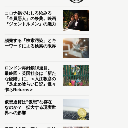
コロナ禍でむしろ沁みる
「全員悪人」の祭典。映画
『ジェントルメン』の魅力
頻発する「検索汚染」とキ
ーワードによる検索の限界
ロンドン再封鎖16週目。
最終回・英国社会は「新た
な段階」に。＜入江敦彦の
『足止め喰らい日記』嫌々
乍らReturns＞
仮想通貨は“仮想”な存在
なのか？ 拡大する現実世
界への影響