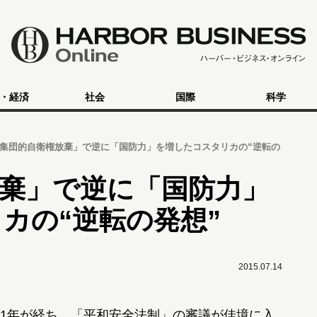
・経済
社会
国際
科学
集団的自衛権放棄」で逆に「国防力」を増したコスタリカの“逆転の
棄」で逆に「国防力」
カの“逆転の発想”
2015.07.14
1年が経ち、「平和安全法制」の審議が佳境に入