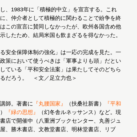
、1983年に「積極的中立」を宣言する。これ
に、仲介者として積極的に関わることで紛争を終
はこの宣言に賛同しなかったが、欧州各国含め他
示したため、結局米国も飲まざるを得なかった。
る安全保障体制の強化」は一応の完成を見た。一
政策において使うべきは「軍事よりも頭」だとい
している「平和安全法案」は果たしてそのどちら
るだろう。 ＜文／足立力也＞
講師。著書に
『丸腰国家』
（扶桑社新書）
『平和
）
『緑の思想』
（幻冬舎ルネッサンス）など。現
書店で開催中（八重洲ブックセンター、丸善ジュ
屋、勝木書店、文教堂書店、明林堂書店、リブ