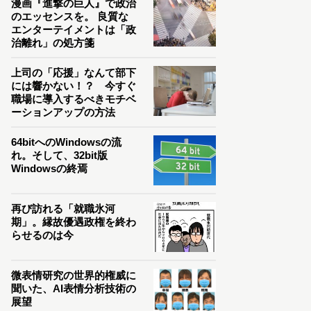
漫画『進撃の巨人』で政治
のエッセンスを。 良質な
エンターテイメントは「政
治離れ」の処方箋
上司の「応援」なんて部下
には響かない！？ 今すぐ
職場に導入するべきモチベ
ーションアップの方法
64bitへのWindowsの流
れ。そして、32bit版
Windowsの終焉
再び訪れる「就職氷河
期」。縁故優遇政権を終わ
らせるのは今
微表情研究の世界的権威に
聞いた、AI表情分析技術の
展望