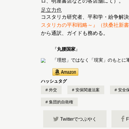
ロ、明屋書店などの各店舗にて）。
足立力也
コスタリカ研究者、平和学・紛争解決
スタリカの平和戦略～』（扶桑社新書
から通訳、ガイドも務める。
『
丸腰国家
』
「理想」ではなく「現実」のもとに
ハッシュタグ
外交
安保関連法案
安全
集団的自衛権
Twitterでつぶやく