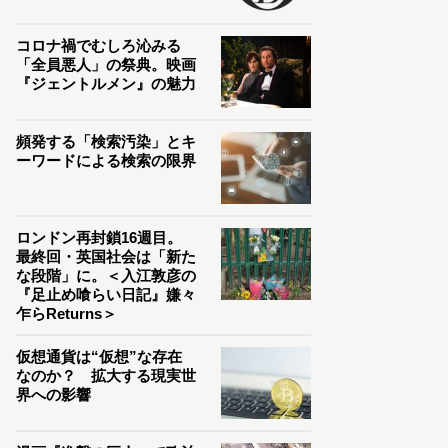
コロナ禍でむしろ沁みる
「全員悪人」の祭典。映画
『ジェントルメン』の魅力
頻発する「検索汚染」とキ
ーワードによる検索の限界
ロンドン再封鎖16週目。
最終回・英国社会は「新た
な段階」に。＜入江敦彦の
『足止め喰らい日記』嫌々
乍らReturns＞
仮想通貨は“仮想”な存在
なのか？ 拡大する現実世
界への影響