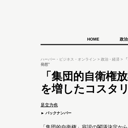
HOME
政治
ハーバー・ビジネス・オンライン
政治・経済
「
発想”
「集団的自衛権放
を増したコスタリ
足立力也
バックナンバー
「集団的自衛権」容認の閣議決定から