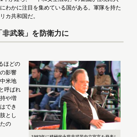
にわかに注目を集めている国がある。軍隊を持た
リカ共和国だ。
「非武装」を防衛力に
るほどの
の影響
中米地
”と呼ばれ
持や増
はでき
肢とし
たの
1983年に積極的永世非武装中立宣言を発表し