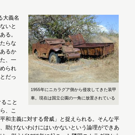
る大義名
ないと
ある。
たらな
あるか
た、一
められ
とだっ
1955年にニカラグア側から侵攻してきた装甲
車。現在は国立公園の一角に放置されている
けること
ら、こ
平和主義に対する脅威」と捉えられる。そんな平
、助けないわけにはいかないという論理ができあ