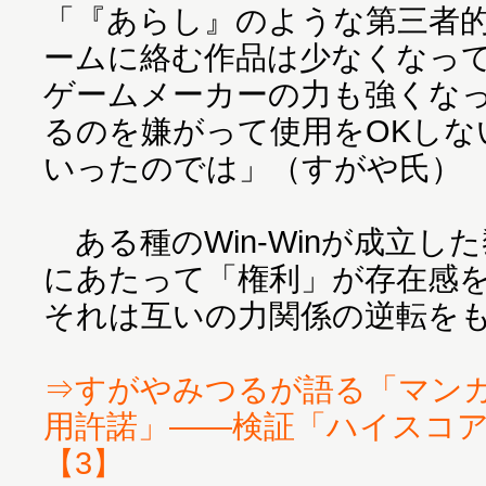
「『あらし』のような第三者
ームに絡む作品は少なくなっ
ゲームメーカーの力も強くな
るのを嫌がって使用をOKしな
いったのでは」（すがや氏）
ある種のWin-Winが成立し
にあたって「権利」が存在感
それは互いの力関係の逆転を
⇒すがやみつるが語る「マン
用許諾」――検証「ハイスコ
【3】