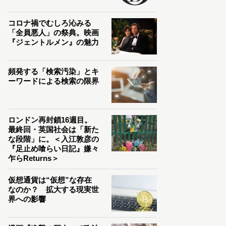
コロナ禍でむしろ沁みる
「全員悪人」の祭典。映画
『ジェントルメン』の魅力
頻発する「検索汚染」とキ
ーワードによる検索の限界
ロンドン再封鎖16週目。
最終回・英国社会は「新た
な段階」に。＜入江敦彦の
『足止め喰らい日記』嫌々
乍らReturns＞
仮想通貨は“仮想”な存在
なのか？ 拡大する現実世
界への影響