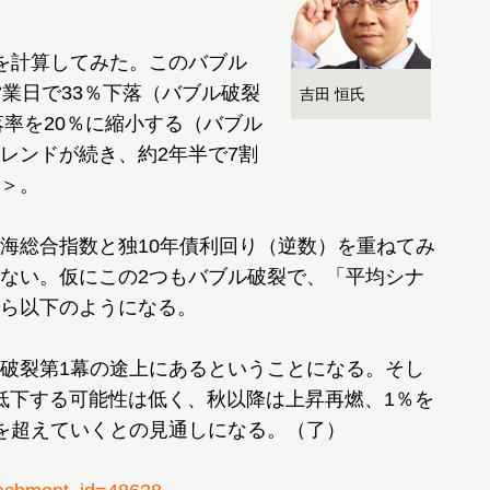
を計算してみた。このバブル
業日で33％下落（バブル破裂
吉田 恒氏
落率を20％に縮小する（バブル
レンドが続き、約2年半で7割
＞。
海総合指数と独10年債利回り（逆数）を重ねてみ
ない。仮にこの2つもバブル破裂で、「平均シナ
ら以下のようになる。
破裂第1幕の途上にあるということになる。そし
に低下する可能性は低く、秋以降は上昇再燃、1％を
を超えていくとの見通しになる。（了）