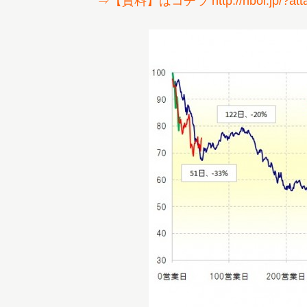
⇒【資料】はコチラ http://hbol.jp/?atta