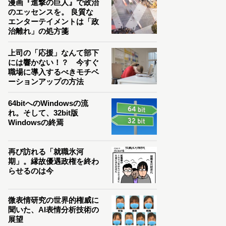
漫画『進撃の巨人』で政治
のエッセンスを。 良質な
エンターテイメントは「政
治離れ」の処方箋
上司の「応援」なんて部下
には響かない！？ 今すぐ
職場に導入するべきモチベ
ーションアップの方法
64bitへのWindowsの流
れ。そして、32bit版
Windowsの終焉
再び訪れる「就職氷河
期」。縁故優遇政権を終わ
らせるのは今
微表情研究の世界的権威に
聞いた、AI表情分析技術の
展望