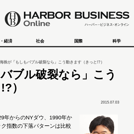
・経済
社会
国際
科学
海株が「もしもバブル破裂なら」こう動きます（きっと!?）
もバブル破裂なら」こう
!?）
2015.07.03
9年からのNYダウ、1990年か
ック指数の下落パターンは比較