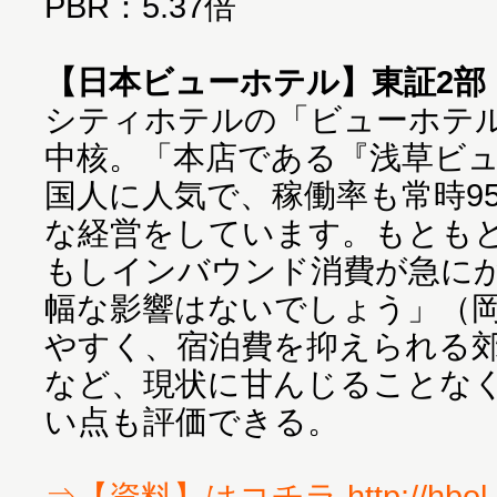
PBR：5.37倍
【日本ビューホテル】東証2部・
シティホテルの「ビューホテ
中核。「本店である『浅草ビ
国人に人気で、稼働率も常時9
な経営をしています。もとも
もしインバウンド消費が急に
幅な影響はないでしょう」（
やすく、宿泊費を抑えられる
など、現状に甘んじることな
い点も評価できる。
⇒【資料】はコチラ http://hbol.j