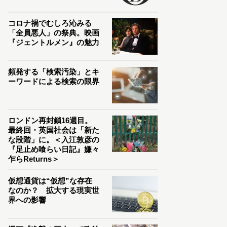
コロナ禍でむしろ沁みる
「全員悪人」の祭典。映画
『ジェントルメン』の魅力
頻発する「検索汚染」とキ
ーワードによる検索の限界
ロンドン再封鎖16週目。
最終回・英国社会は「新た
な段階」に。＜入江敦彦の
『足止め喰らい日記』嫌々
乍らReturns＞
仮想通貨は“仮想”な存在
なのか？ 拡大する現実世
界への影響