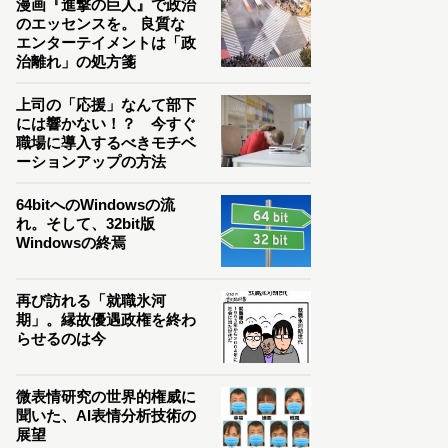
漫画『進撃の巨人』で政治
のエッセンスを。 良質な
エンターテイメントは「政
治離れ」の処方箋
上司の「応援」なんて部下
には響かない！？ 今すぐ
職場に導入するべきモチベ
ーションアップの方法
64bitへのWindowsの流
れ。そして、32bit版
Windowsの終焉
再び訪れる「就職氷河
期」。縁故優遇政権を終わ
らせるのは今
微表情研究の世界的権威に
聞いた、AI表情分析技術の
展望