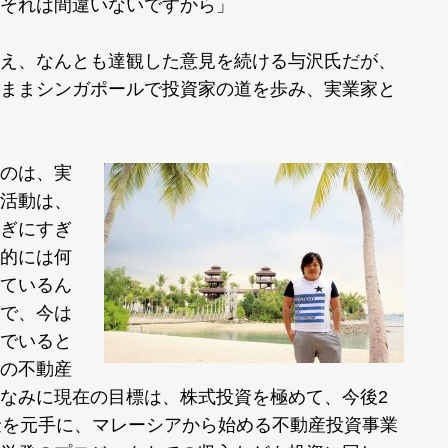
それは間違いないですから」
え、なんとも達観した意見を続ける与沢氏だが、
ままシンガポールで投資家の道を歩み、実業家と
のは、実
活動は、
ぎにすぎ
的には何
ているん
で、今は
でいると
の不動産
なみに現在の目標は、株式投資を極めて、今後2
金を元手に、マレーシアから始める不動産投資事業