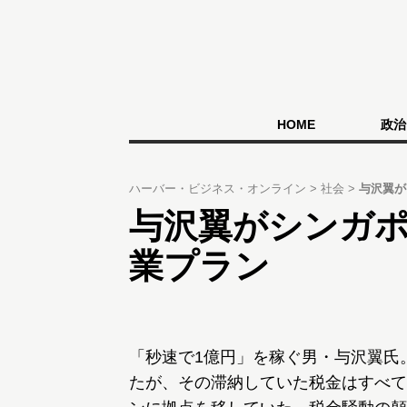
HOME
政治
ハーバー・ビジネス・オンライン
社会
与沢翼が
与沢翼がシンガ
業プラン
「秒速で1億円」を稼ぐ男・与沢翼氏
たが、その滞納していた税金はすべて