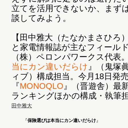
立てを活用できないか、まず
談してみよう。
【田中雅大（たなかまさひろ
と家電情報誌が主なフィール
（株）ペロンパワークス代表
当にカン違いだらけ
』（鬼塚眞
ィブ）構成担当。今月18日発
『
MONOQLO
』（晋遊舎）最
ランキングほかの構成・執筆
田中雅大
『
保険選びは本当にカン違いだらけ
』