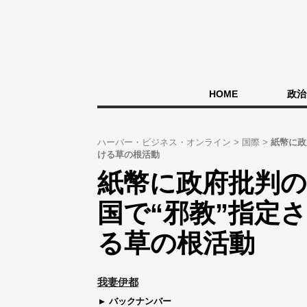
HOME
政治
ハーバー・ビジネス・オンライン
国際
紙幣に政
ける草の根活動
紙幣に政府批判の
国で“邪教”指定
る草の根活動
我妻伊都
バックナンバー