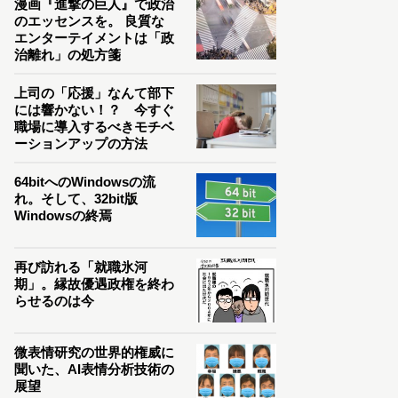
漫画『進撃の巨人』で政治
のエッセンスを。 良質な
エンターテイメントは「政
治離れ」の処方箋
上司の「応援」なんて部下
には響かない！？ 今すぐ
職場に導入するべきモチベ
ーションアップの方法
64bitへのWindowsの流
れ。そして、32bit版
Windowsの終焉
再び訪れる「就職氷河
期」。縁故優遇政権を終わ
らせるのは今
微表情研究の世界的権威に
聞いた、AI表情分析技術の
展望