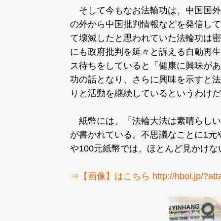
そして今もなお法輪功は、中国国外
の外から中国批判情報などを発信して
て壊滅したと思われていた法輪功は密
にも政府批判を延々と訴える自動再生
ス待ちをしていると「健康に興味があ
功の話となり、さらに興味を示すと法
りと活動を継続しているというわけだ
紙幣には、「法輪大法は素晴らしい
が書かれている。不思議なことに1元
や100元紙幣では、ほとんど見かけな
⇒【画像】はこちら http://hbol.jp/?atta