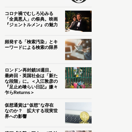
コロナ禍でむしろ沁みる
「全員悪人」の祭典。映画
『ジェントルメン』の魅力
頻発する「検索汚染」とキ
ーワードによる検索の限界
ロンドン再封鎖16週目。
最終回・英国社会は「新た
な段階」に。＜入江敦彦の
『足止め喰らい日記』嫌々
乍らReturns＞
仮想通貨は“仮想”な存在
なのか？ 拡大する現実世
界への影響