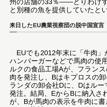
州の店舗の33％――とりわけ
と別種の魚を提供していたと
来日したEU農業視察団の脱中国宣言
EUでも2012年末に「牛肉
ハンバーガーなどで馬肉の使
ルクの食品工場Aが、フランス
肉を発注し、Bはキプロスの卸
ランダの卸会社Dに、Dはルー
発注。結局、EからBに納入さ
が、Bが馬肉の表示を牛肉に書