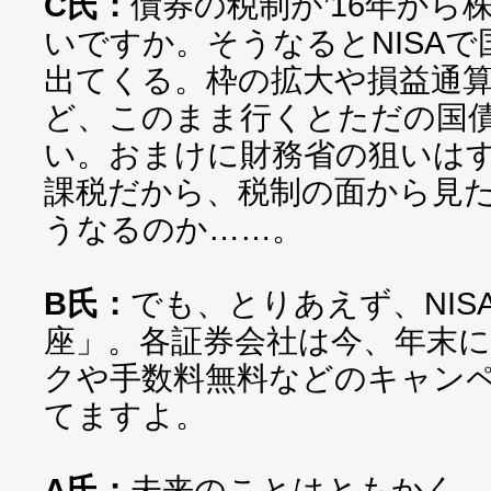
C氏：
債券の税制が’16年から
いですか。そうなるとNISA
出てくる。枠の拡大や損益通
ど、このまま行くとただの国
い。おまけに財務省の狙いは
課税だから、税制の面から見た
うなるのか……。
B氏：
でも、とりあえず、NIS
座」。各証券会社は今、年末
クや手数料無料などのキャン
てますよ。
A氏：
未来のことはともかく、N