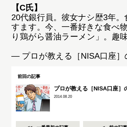
【C氏】
20代銀行員。彼女ナシ歴3年
すます。今、一番好きな食べ
り鶏がら醤油ラーメン」。趣
― プロが教える［NISA口座］
前回の記事
プロが教える［NISA口座］
2014.08.20