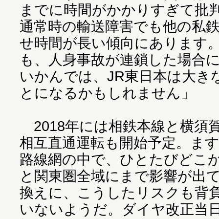
までに時間がかかりすぎて批
通常時の輸送障害でも他の私
せ時間が長い傾向にあります
も、人身事故が連鎖した場合
いかんでは、JR東日本は大き
とになるかもしれません」
2018年には相鉄本線と横須
相互直通運転も開始予定。ま
路線網の中で、ひとたびどこ
と関東圏全域にまで影響が出
換えに、こうしたリスクも背
いないようだ。ダイヤ改正当日