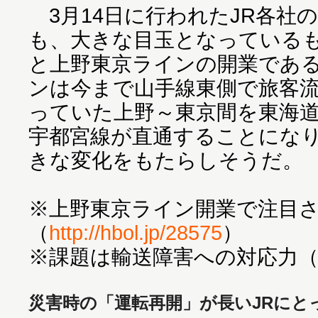
3月14日に行われたJR各社
も、大きな目玉となっている
と上野東京ラインの開業であ
ンは今まで山手線東側で旅客
っていた上野～東京間を東海
宇都宮線が直通することにな
きな変化をもたらしそうだ。
※上野東京ライン開業で注目
（
http://hbol.jp/28575
）
※課題は輸送障害への対応力
災害時の「運転再開」が長いJRにと