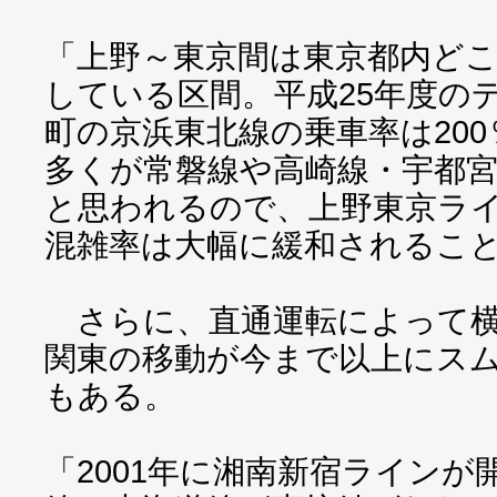
「上野～東京間は東京都内ど
している区間。平成25年度の
町の京浜東北線の乗車率は20
多くが常磐線や高崎線・宇都
と思われるので、上野東京ラ
混雑率は大幅に緩和されるこ
さらに、直通運転によって横
関東の移動が今まで以上にス
もある。
「2001年に湘南新宿ライン