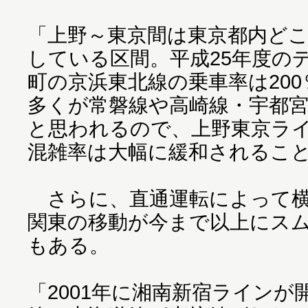
「上野～東京間は東京都内ど
している区間。平成25年度の
町の京浜東北線の乗車率は20
多くが常磐線や高崎線・宇都
と思われるので、上野東京ラ
混雑率は大幅に緩和されるこ
さらに、直通運転によって横
関東の移動が今まで以上にス
もある。
「2001年に湘南新宿ライン