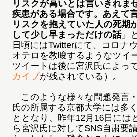
リスクが高いとは言いきれま
疾患がある場合です。あえて
リスクを抱えていた人の死期
して少し早まっただけの話
」と
日頃にはTwitterにて、コロ
オテロを教唆するようなツイ
ツイートは後に宮沢氏によっ
カイブ
が残されている）。
このような様々な問題発言・
氏の所属する京都大学には多
ととなり、昨年12月16日に
ら宮沢氏に対してSNS自粛要