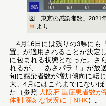
図．東京の感染者数。2021年
事
より
4月16日には残りの3県にも
置」が適用されることが決定
に包まれる状態となった。さら
れるが、「あさパラ！」が放送
旬に感染者数が増加傾向に転
大。4月にはこれまでにないほ
た（参照:
大阪府 重症患者数が
体制 深刻な状況に｜NHK
）。