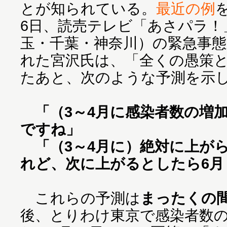
とが知られている。
最近の例
6日、読売テレビ「あさパラ！
玉・千葉・神奈川）の緊急事
れた宮沢氏は、「全くの愚策
たあと、次のような予測を示
「（3～4月に感染者数の増
ですね」
「（3～4月に）絶対に上が
れど、次に上がるとしたら6
これらの予測は
まったくの
後、とりわけ東京で感染者数