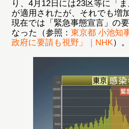
り、4月12日には23区等に「
が適用されたが、それでも増加
現在では「緊急事態宣言」の
なった（参照：
東京都 小池知
政府に要請も視野」｜NHK
）