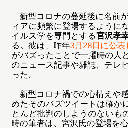
新型コロナの蔓延後に名前が
ィアに頻繁に登場するように
イルス学を専門とする
宮沢孝
る。彼は、昨年
3月28日に公
がバズったことで一躍時の人
のニュース記事や雑誌、テレ
った。
新型コロナ禍での心構えや感
めたそのバズツイートは確か
とんど批判のしようのないも
時の筆者は、宮沢氏の登場を