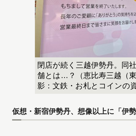
閉店が続く三越伊勢丹。同
舗とは…？（恵比寿三越（
影：文鉄・お札とコインの
仮想・新宿伊勢丹、想像以上に「伊