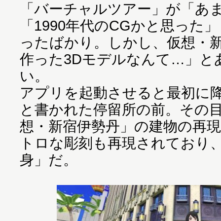
「バーチャルツアー」が「あ
「1990年代のCGかと思った
ったばかり。しかし、仮想・
作った3Dモデルなんて…」と
い。
アプリを起動させると最初に
と書かれた停留所の前。その
想・新宿伊勢丹」の建物の再
トロな彫刻も再現されており
身」だ。