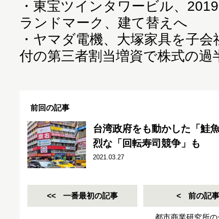
・
東宝ツインタワービル、201
ランドマーク、建て替えへ
・
ヤマダ電機、大塚家具を子会社化
付の第三者割当増資で株式の過
前回の記事
台湾政府をも動かした「鮭
烈な「回転寿司競争」も
2021.03.27
一番最初の記事
前の記
都市商業研究所の