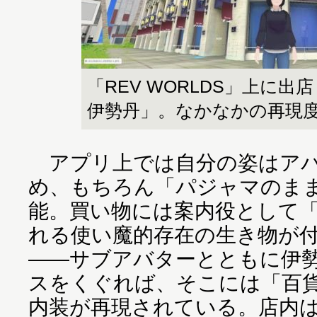
「REV WORLDS」上に
伊勢丹」。なかなかの再現
アプリ上では自分の姿はアバ
め、もちろん「パジャマのま
能。買い物には案内役として
れる使い魔的存在の生き物が
――サブアバターとともに伊
スをくぐれば、そこには「百
内装が再現されている。店内