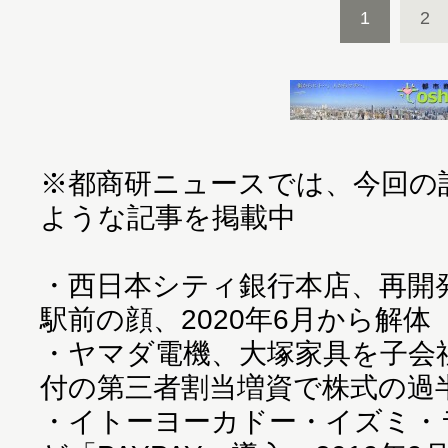
1
2
※都商研ニュースでは、今回の
ような記事を掲載中
・
西日本シティ銀行本店、再開
駅前の顔、2020年6月から解体
・
ヤマダ電機、大塚家具を子会社化
付の第三者割当増資で株式の過
・
イトーヨーカドー・イズミ・