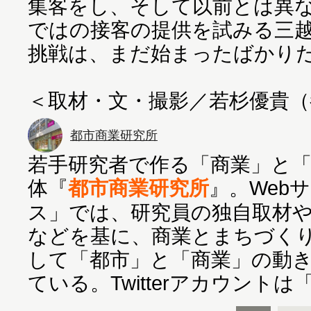
集客をし、そして以前とは異
ではの接客の提供を試みる三
挑戦は、まだ始まったばかり
＜取材・文・撮影／若杉優貴（
都市商業研究所
若手研究者で作る「商業」と
体『
都市商業研究所
』。Web
ス」では、研究員の独自取材
などを基に、商業とまちづく
して「都市」と「商業」の動
ている。Twitterアカウントは