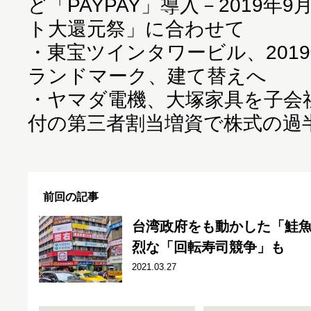
ど「PAYPAY」導入－2019年
ト大還元祭」に合わせて
・
東宝ツインタワービル、201
ランドマーク、建て替えへ
・
ヤマダ電機、大塚家具を子会社化
付の第三者割当増資で株式の過
前回の記事
台湾政府をも動かした「鮭
烈な「回転寿司競争」も
2021.03.27