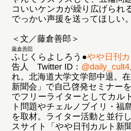
コいいケンカが繰り広げられ
でっかい声援を送ってほしい
藤倉善郎
ふじくらよしろう●
やや日刊カ
告人 Twitter ID：
@daily_cult4
れ。北海道大学文学部中退。在
新聞会」で自己啓発セミナー
でフリーライターとしてカル
ト問題やチェルノブイリ・福
を取材。ライター活動と並行し
スサイト「やや日刊カルト新聞