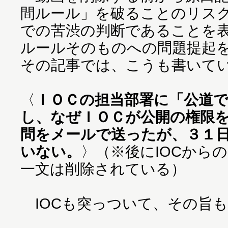
間ルール」を破ることのリス
での苦渋の判断であることを
ルールそのものへの問題提起
その記事では、こうも書いて
〈
ＩＯＣの担当部署に「公道
し、なぜＩＯＣが公開の権限
問をメールで送ったが、３１
いない。
〉（※後にIOCから
一文は削除されている）
IOCも突っついて、その旨