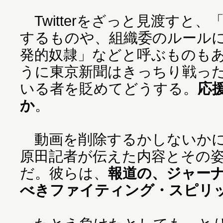
Twitterをざっと見渡すと
するものや、組織委のルール
発的奴隷」などと呼ぶものも
うに東京新聞はきっちり戦っ
いる者を貶めてどうする。
応
か
。
動画を削除するかしないかに
原田記者が伝えた内容とその
だ。彼らは、
報道の、ジャー
べきファイティング・スピリ