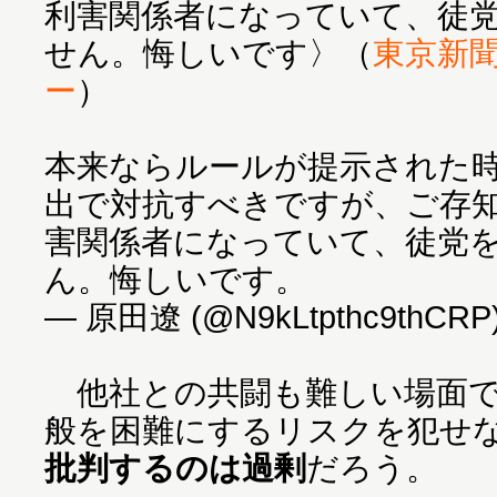
利害関係者になっていて、徒
せん。悔しいです〉（
東京新
ー
）
本来ならルールが提示された
出で対抗すべきですが、ご存
害関係者になっていて、徒党
ん。悔しいです。
— 原田遼 (@N9kLtpthc9thCRP
他社との共闘も難しい場面で
般を困難にするリスクを犯せ
批判するのは過剰
だろう。