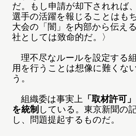
だ。もし申請が却下されれば
選手の活躍を報じることはも
大会の「闇」を内部から伝え
社としては致命的だ。〉
理不尽なルールを設定する組
用を行うことは想像に難くな
う。
組織委は事実上
「取材許可
を統制
している。東京新聞の
し、問題提起するものだ。