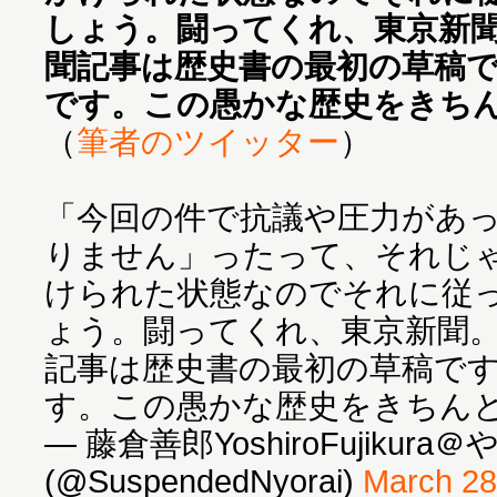
しょう。闘ってくれ、東京新
聞記事は歴史書の最初の草稿
です。この愚かな歴史をきち
（
筆者のツイッター
）
「今回の件で抗議や圧力があ
りません」ったって、それじ
けられた状態なのでそれに従
ょう。闘ってくれ、東京新聞
記事は歴史書の最初の草稿で
す。この愚かな歴史をきちん
— 藤倉善郎YoshiroFujiku
(@SuspendedNyorai)
March 28