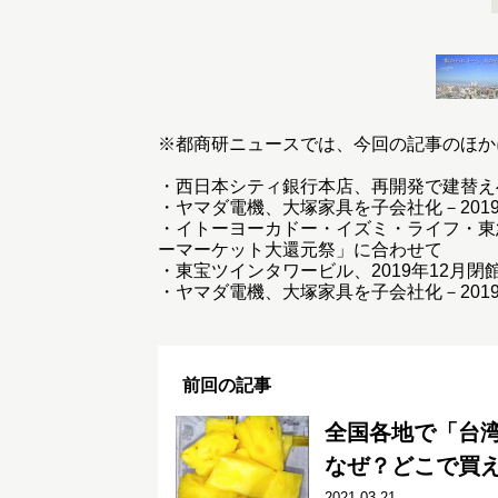
※都商研ニュースでは、今回の記事のほか
・
西日本シティ銀行本店、再開発で建替えへ
・
ヤマダ電機、大塚家具を子会社化－201
・
イトーヨーカドー・イズミ・ライフ・東急ス
ーマーケット大還元祭」に合わせて
・
東宝ツインタワービル、2019年12月
・
ヤマダ電機、大塚家具を子会社化－201
前回の記事
全国各地で「台
なぜ？どこで買
2021.03.21