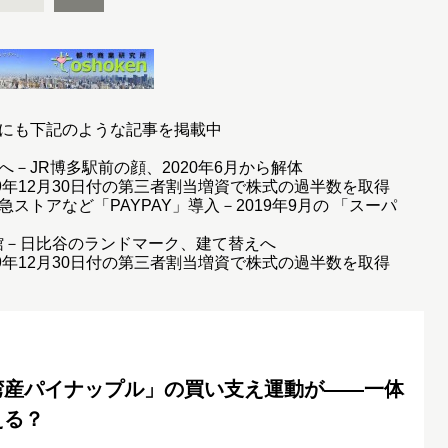
にも下記のような記事を掲載中
－JR博多駅前の顔、2020年6月から解体
9年12月30日付の第三者割当増資で株式の過半数を取得
トアなど「PAYPAY」導入－2019年9月の 「スーパ
閉館－日比谷のランドマーク、建て替えへ
9年12月30日付の第三者割当増資で株式の過半数を取得
湾産パイナップル」の買い支え運動が――一体
える？