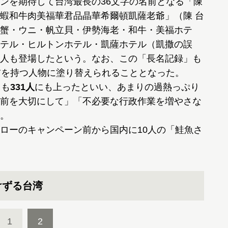
ンを期待して台湾最長の36文字の名前となる「陳
蝦和牛肉美福華君品晶華希爾頓凱薩老爺」（陳 台
蟹・ウニ・帆立貝・伊勢海老・和牛・美福ホテ
テル・ヒルトンホテル・凱薩ホテル（凱撒の誤
人も登場したという。なお、この「長名記録」も
前を持つ人物に塗り替えられることとなった。
とも
331人
にも上ったといい、あまりの過熱っぷり
前を大切にして」「不必要な行政作業を増やさな
。
ローのキャンペーン前から国内に10人の「鮭魚さ
けずる台湾
1
2