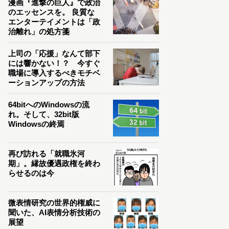
漫画『進撃の巨人』で政治
のエッセンスを。 良質な
エンターテイメントは「政
治離れ」の処方箋
上司の「応援」なんて部下
には響かない！？ 今すぐ
職場に導入するべきモチベ
ーションアップの方法
64bitへのWindowsの流
れ。そして、32bit版
Windowsの終焉
再び訪れる「就職氷河
期」。縁故優遇政権を終わ
らせるのは今
微表情研究の世界的権威に
聞いた、AI表情分析技術の
展望