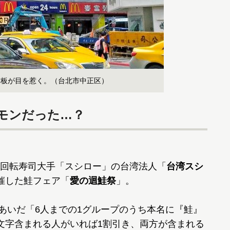
看板が目を惹く。（台北市中正区）
モンだった…？
回転寿司大手「スシロー」の台湾法人「
台湾スシ
催した鮭フェア「
愛の迴鮭祭
」。
のあいだ「6人までの1グループのうち本名に『鮭』
文字含まれる人がいれば1割引き、両方が含まれる