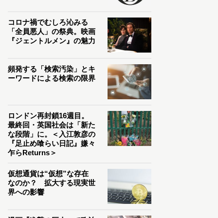
コロナ禍でむしろ沁みる
「全員悪人」の祭典。映画
『ジェントルメン』の魅力
頻発する「検索汚染」とキ
ーワードによる検索の限界
ロンドン再封鎖16週目。
最終回・英国社会は「新た
な段階」に。＜入江敦彦の
『足止め喰らい日記』嫌々
乍らReturns＞
仮想通貨は“仮想”な存在
なのか？ 拡大する現実世
界への影響