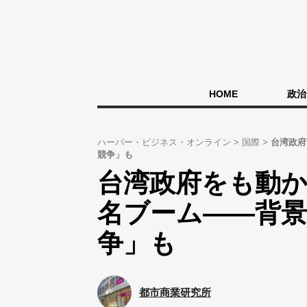
HOME
政治
ハーバー・ビジネス・オンライン
国際
台湾政府
競争」も
台湾政府をも動
名ブーム――背景
争」も
都市商業研究所