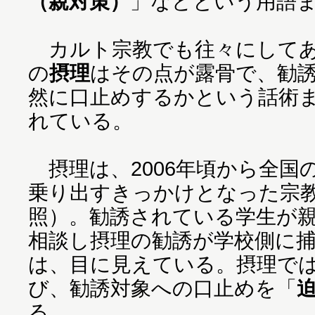
（親対策）
」などという用語
カルト宗教でも往々にしてあ
の
摂理
はその点が露骨で、勧
然に口止めするかという話術
れている。
摂理は、2006年頃から全国
乗り出すきっかけとなった宗
照）。勧誘されている学生が
相談し摂理の勧誘が学校側に
は、目に見えている。摂理で
び、勧誘対象への口止めを「
る。