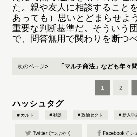
た。親や友人に相談すること
あっても）思いとどまらせよ
重要な判断基準だ。そういう
で、問答無用で関わりを断つ
「マルチ商法」なども年々
次のページ
1
2
ハッシュタグ
カルト
勧誘
政治セクト
新入学
Twitterでつぶやく
Facebookで