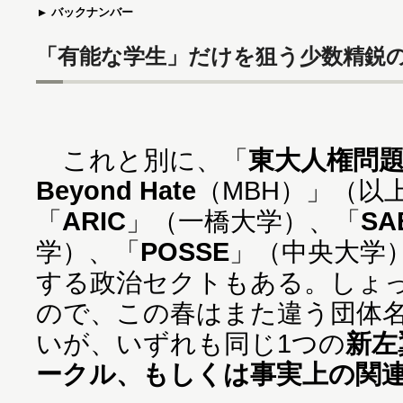
バックナンバー
「有能な学生」だけを狙う少数精鋭
これと別に、「
東大人権問
Beyond Hate
（MBH）」（以
「
ARIC
」（一橋大学）、「
SA
学）、「
POSSE
」（中央大学
する政治セクトもある。しょ
ので、この春はまた違う団体
いが、いずれも同じ1つの
新左
ークル、もしくは事実上の関