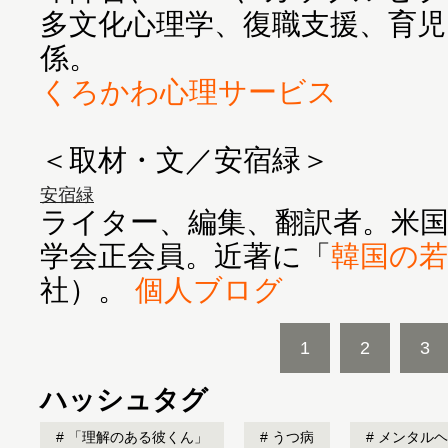
多文化心理学、復職支援、育
くろかわ心理サービス
＜取材・文／安宿緑＞
安宿緑
ライター、編集、翻訳者。米国
学会正会員。近著に「
韓国の若
社）。
個人ブログ
1
2
3
ハッシュタグ
「理解のある彼くん」
うつ病
メンタルヘ