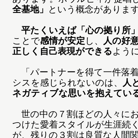
全基地」
という概念がありま
平たくいえば「心の拠り所
ことで
感情が安定
し、
人の好
正しく自己表現ができる
よう
「パートナーを得て一件落着
シスを感じられないのは、
人
ネガティブな思いを抱えてい
世の中の７割ほどの人々にお
つけた愛着スタイルが生涯続
が、残りの３割は良質な人間