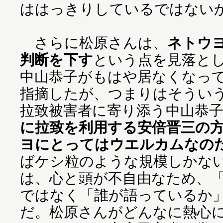
ははっきりしているではない
さらに松原さんは、
ネトウ
判断を下す
という点を見落と
中山恭子がもはや居なくなっ
指摘したが、つまりはそうい
拉致被害者に寄り添う中山恭
に拉致を利用する安倍晋三の
ヨにとってはウエルカムなの
ばケシ粒のような規模しかな
は、心と頭が不自由なため、
ではなく「誰が語っているか
だ。松原さんがどんなに熱心