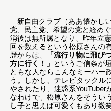
新自由クラブ（ああ懐かしい
党、民主党、希望の党と経め
消後は無所属となり、昨年立
回を数えるという松原さんの
歴からは、
「流行り物に飛び
方に行く！」
というご信条が
ともな人ならこんなミーハー
う。しかし、テレビタックル
やされたり、迷惑系YouTube
なわけで、松原さんをそうい
し子
と思えば可愛くもあり微