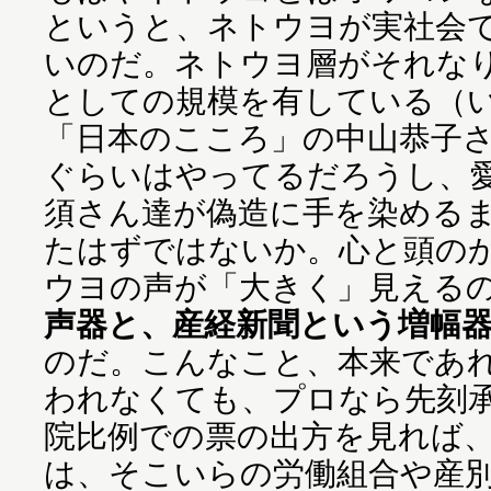
というと、ネトウヨが実社会
いのだ。ネトウヨ層がそれな
としての規模を有している（
「日本のこころ」の中山恭子
ぐらいはやってるだろうし、
須さん達が偽造に手を染める
たはずではないか。心と頭の
ウヨの声が「大きく」見える
声器と、産経新聞という増幅
のだ。こんなこと、本来であ
われなくても、プロなら先刻
院比例での票の出方を見れば
は、そこいらの労働組合や産