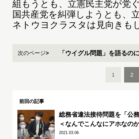
組もうとも、立憲民主党が党
国共産党を糾弾しようとも、
ネトウヨクラスタは見向きも
「ウイグル問題」を語るの
次のページ
1
2
前回の記事
総務省違法接待問題を「公
＜なんでこんなにアホなのかRe
2021.03.06