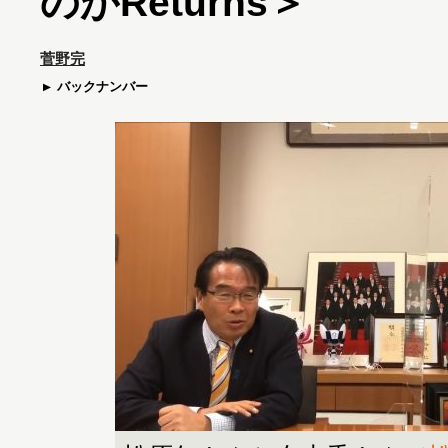
のかReturns＞
菅野完
バックナンバー