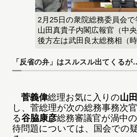
2月25日の衆院総務委員会
山田真貴子内閣広報官（中
後方左は武田良太総務相（
「反省の弁」はスルスル出てくるが
菅義偉
総理お気に入りの
山
し、菅総理が次の総務事務次
る
谷脇康彦
総務審議官が渦中
待問題については、国会での