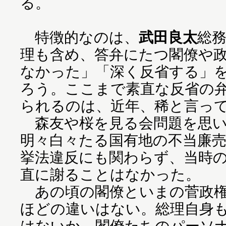
る。
特徴的なのは、
武田良太
総
理も含め、答弁にたつ閣僚や
なかった」「深く反省する」
ろう。ここまで素直な反省の
られるのは、近年、稀と言っ
森友や桜を見る会問題を思い
明々白々たる国有地の不当廉
挙法違反にも関わらず、当時
直に謝ることはなかった。
あの頃の閣僚といまの菅政権
ほどの違いはない。総理自身
はないか。閣僚たちのパーソ