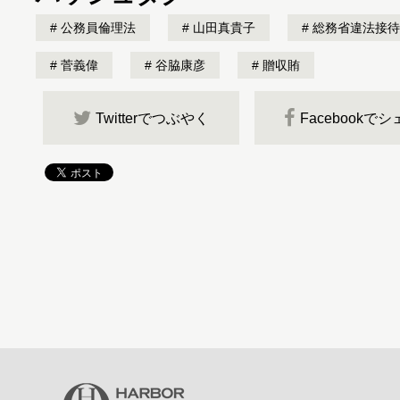
公務員倫理法
山田真貴子
総務省違法接待
菅義偉
谷脇康彦
贈収賄
Twitterでつぶやく
Facebookで