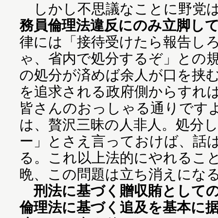
しかし不思議なことに野党は
務員倫理法違反にのみ立脚し
律には「接待受けたら報告し
ゃ、省内で処分するぞ」との
の処分が済めば余人が口を挟
を追求される政府側からすれ
皆さんのおっしゃる通りです
は、贅沢三昧の人非人。処分
ー」とさえ言っておけば、話
る。これ以上法的にやれるこ
晩、この問題は立ち消えにな
刑法に基づく贈収賄として
倫理法に基づく追及を基本に