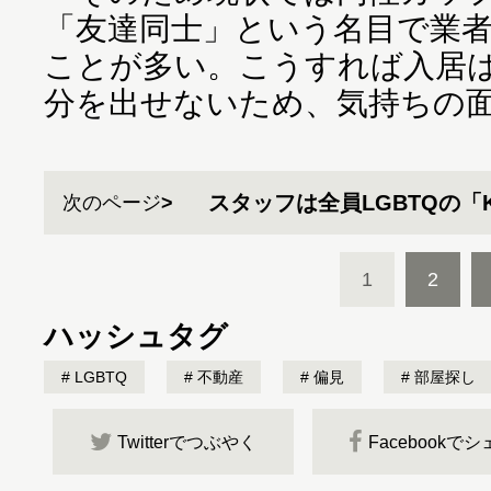
「友達同士」という名目で業
ことが多い。こうすれば入居
分を出せないため、気持ちの
スタッフは全員LGBTQの「K
次のページ
1
2
ハッシュタグ
LGBTQ
不動産
偏見
部屋探し
Twitterでつぶやく
Facebookで