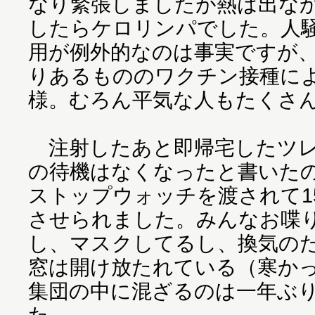
なり緊張しましたが熱は出な
したらケロリンパでした。人
用が例外的なのは事実ですが
りあるもののワクチン接種に
様。むろん平気な人もたくさ
注射したあと即帰宅したツレ
の待機はなくなったと書いた
ストップウォッチを渡されて1
させられました。みんなお喋
し、マスクしてるし、換気の
窓は開け放たれている（寒か
集団の中に混ざるのは一年ぶ
た。