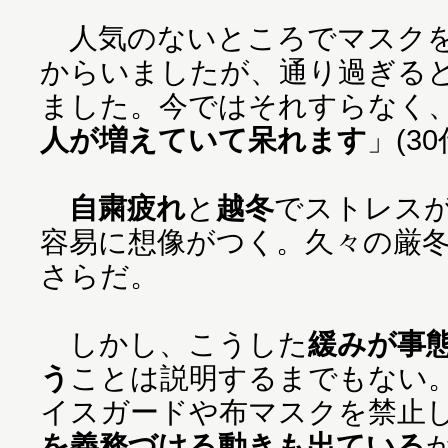
人気のないところでマスクを
からいましたが、通り過ぎる
ました。今ではそれすらなく
人が増えていて呆れます
」(3
自粛疲れ
と
越冬
でストレス
容易に想像がつく。久々の厳
さらだ。
しかし、こうした
緩みが事
う
ことは説明するまでもない
イスガードや布マスクを禁止
を義務づける動きも出ている