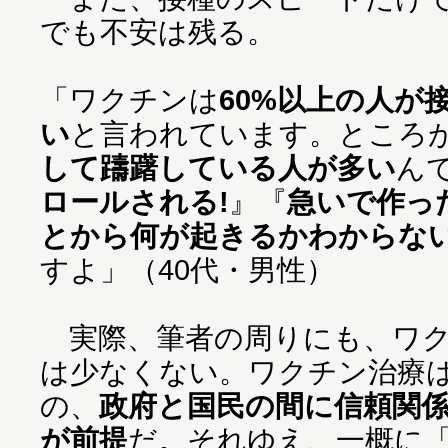
でも不安は残る。
「ワクチンは
60%以上の人が
い
と言われています。ところ
して躊躇している人が多い
ん
ロールされる!
』『
急いで作っ
とから何が起きるかわからな
すよ」（40代・男性）
実際、筆者の周りにも、ワク
は少なくない。ワクチン治療
の、
政府と国民の間に信頼関
が前提
だ。それゆえ、一概に