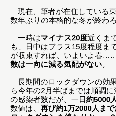
現在、筆者が在住している東
数年ぶりの本格的な冬が終わ
一時は
マイナス20度
近くま
も、日中はプラス15度程度ま
が収束すれば、いよいよ春…
数は一向に減る気配がない
。
長期間のロックダウンの効果
ら今年の2月半ばまでは順調に
の感染者数だが、一日
約5000
数値は、
再び約1万2000人ま