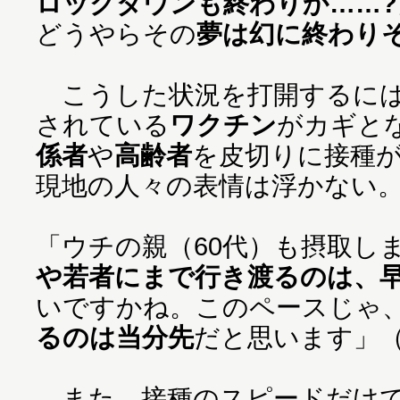
ロックダウンも終わりか……?
どうやらその
夢は幻に終わり
こうした状況を打開するには
されている
ワクチン
がカギと
係者
や
高齢者
を皮切りに接種
現地の人々の表情は浮かない
「ウチの親（60代）も摂取し
や若者にまで行き渡るのは、
いですかね。このペースじゃ
るのは当分先
だと思います」（
また、接種のスピードだけで