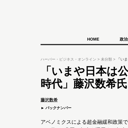
HOME
政治
ハーバー・ビジネス・オンライン
未分類
「いま
「いまや日本は
時代」藤沢数希氏
藤沢数希
バックナンバー
アベノミクスによる超金融緩和政策で、