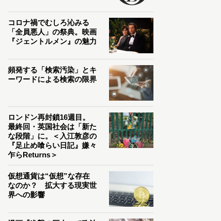
コロナ禍でむしろ沁みる
「全員悪人」の祭典。映画
『ジェントルメン』の魅力
頻発する「検索汚染」とキ
ーワードによる検索の限界
ロンドン再封鎖16週目。
最終回・英国社会は「新た
な段階」に。＜入江敦彦の
『足止め喰らい日記』嫌々
乍らReturns＞
仮想通貨は“仮想”な存在
なのか？ 拡大する現実世
界への影響