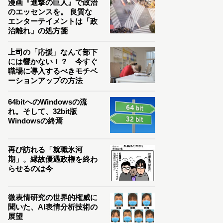
漫画『進撃の巨人』で政治
のエッセンスを。 良質な
エンターテイメントは「政
治離れ」の処方箋
上司の「応援」なんて部下
には響かない！？ 今すぐ
職場に導入するべきモチベ
ーションアップの方法
64bitへのWindowsの流
れ。そして、32bit版
Windowsの終焉
再び訪れる「就職氷河
期」。縁故優遇政権を終わ
らせるのは今
微表情研究の世界的権威に
聞いた、AI表情分析技術の
展望